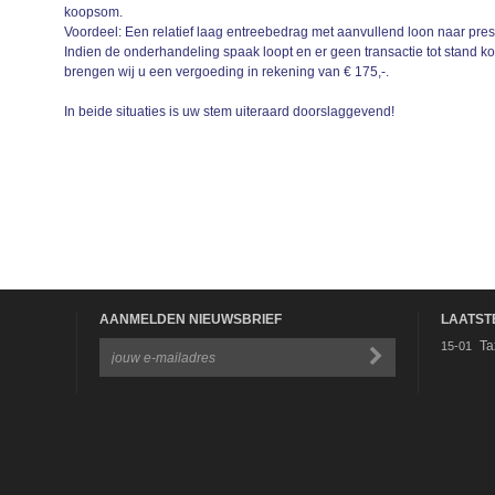
koopsom.
Voordeel: Een relatief laag entreebedrag met aanvullend loon naar prest
Indien de onderhandeling spaak loopt en er geen transactie tot stand k
brengen wij u een vergoeding in rekening van € 175,-.
In beide situaties is uw stem uiteraard doorslaggevend!
AANMELDEN NIEUWSBRIEF
LAATST
Ta
15-01