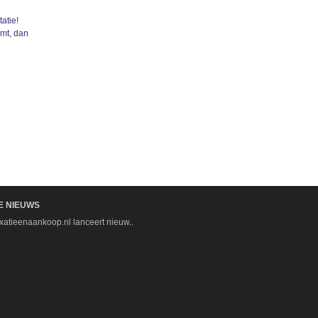
atie!
omt, dan
E NIEUWS
xatieenaankoop.nl lanceert nieuw..