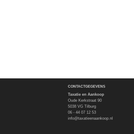
CONTACTGEGEVENS
Taxatie en Aankoop
Oude Kerkstraat 90
5038 VG Tilburg
06 - 44 07 12 53
info@taxatieenaankoop.nl